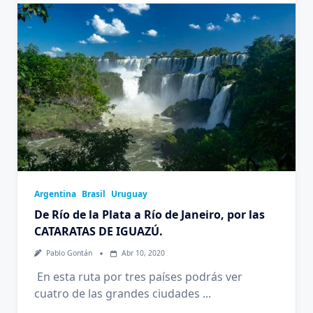
Argentina
Brasil
Uruguay
De Río de la Plata a Río de Janeiro, por las
CATARATAS DE IGUAZÚ.
Pablo Gontán
Abr 10, 2020
En esta ruta por tres países podrás ver
cuatro de las grandes ciudades
...