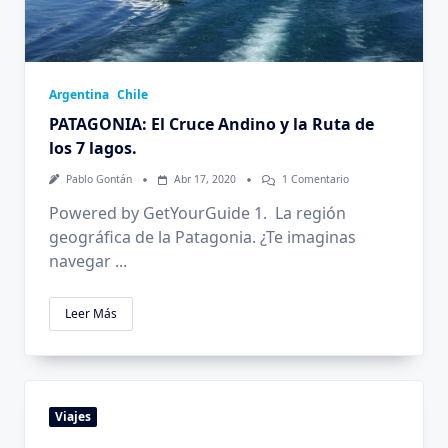
Argentina
Chile
PATAGONIA: El Cruce Andino y la Ruta de
los 7 lagos.
En
Pablo Gontán
Abr 17, 2020
1 Comentario
PATAGONIA:
El
Powered by GetYourGuide 1. La región
Cruce
geográfica de la Patagonia. ¿Te imaginas
Andino
Y
navegar
...
La
Ruta
De
Leer Más
Los
7
Lagos.
Viajes