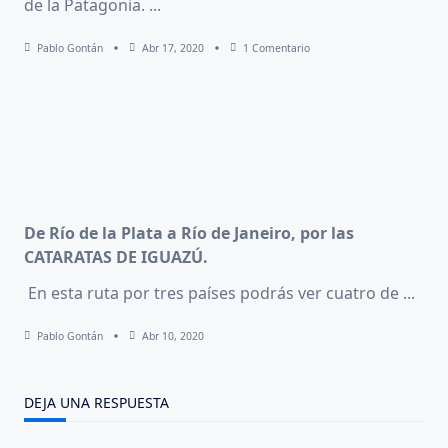
de la Patagonia.
...
En
Pablo Gontán
Abr 17, 2020
1 Comentario
PATAGONIA:
El
Cruce
Andino
Y
La
Ruta
De
Los
7
Lagos.
De Río de la Plata a Río de Janeiro, por las
CATARATAS DE IGUAZÚ.
En esta ruta por tres países podrás ver cuatro de
...
Pablo Gontán
Abr 10, 2020
DEJA UNA RESPUESTA