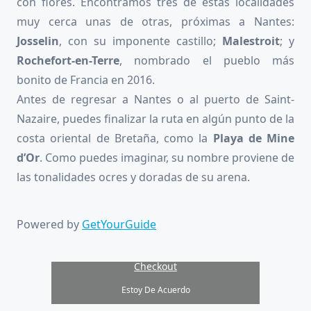
con flores. Encontramos tres de estas localidades
muy cerca unas de otras, próximas a Nantes:
Josselin
, con su imponente castillo;
Malestroit
; y
Rochefort-en-Terre
, nombrado el pueblo más
bonito de Francia en 2016.
Antes de regresar a Nantes o al puerto de Saint-
Nazaire, puedes finalizar la ruta en algún punto de la
costa oriental de Bretaña, como la
Playa de Mine
d’Or
. Como puedes imaginar, su nombre proviene de
las tonalidades ocres y doradas de su arena.
Powered by
GetYourGuide
Haz clic en «Estoy de acuerdo» para
activar Google maps
Checkout
Estoy De Acuerdo