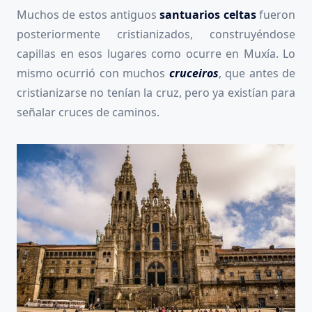
Muchos de estos antiguos
santuarios celtas
fueron
posteriormente cristianizados, construyéndose
capillas en esos lugares como ocurre en Muxía. Lo
mismo ocurrió con muchos
cruceiros
, que antes de
cristianizarse no tenían la cruz, pero ya existían para
señalar cruces de caminos.