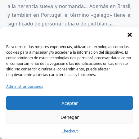
a la herencia sueva y normanda… Además en Brasil,
y también en Portugal, el término «galego» tiene el
significado de persona rubia o de piel blanca.
Ulf el vikingo
, también llamado «el gallego», fue un
personaje destacado en esta parte de la Historia de
Para ofrecer las mejores experiencias, utilizamos tecnologías como las
cookies para almacenar y/o acceder a la información del dispositivo. El
Galicia y ejemplo de normando asentado aquí,
consentimiento de estas tecnologías nos permitirá procesar datos como
el comportamiento de navegación o las identificaciones únicas en este
también haciendo tratos con la nobleza gallega.
sitio. No consentir o retirar el consentimiento, puede afectar
negativamente a ciertas características y funciones.
Administrar opciones
Aceptar
Denegar
Checkout