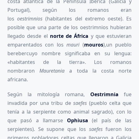
costa atlántica de la Península Ibérica (Galicia y
Portugal), según los romanos eran
los
oestrimnios
(habitantes del extremo oeste). Es
posible que una parte de los oestrimnios hubieran
llegado desde el
norte de África
y que estuvieran
emparentados con los
mauri
(
mouros
),un pueblo
berebercuyo nombre significaba en su lengua:
«habitantes de la tierra». Los romanos
nombraron
Mauretania
a toda la costa norte
africana.
Según la mitología romana,
Oestrimnia
fue
invadida por una tribu de
saefes
(pueblo celta que
tenía a la serpiente como animal sagrado), con lo
que pasó a llamarse
Ophiusa
(el país de las
serpientes). Se supone que los
saefes
fueron los
primeros pobladores celtas que llegaron a Galicia