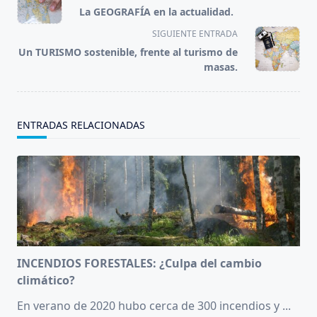
class="nav-
La GEOGRAFÍA en la actualidad.
subtitle
SIGUIENTE ENTRADA
screen-
Un TURISMO sostenible, frente al turismo de
reader-
masas.
text">Página</span>
ENTRADAS RELACIONADAS
INCENDIOS FORESTALES: ¿Culpa del cambio
climático?
En verano de 2020 hubo cerca de 300 incendios y
...